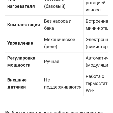
ротацией
нагревателя
(базовый)
износа
Без насоса и
Встроенная
Комплектация
бака
мини-котель
Механическое
Электронно
Управление
(реле)
(симисторно
Регулировка
Автоматиче
Ручная
мощности
(модуляция)
Работа с
Внешние
Не
термостатом
датчики
поддерживаются
Wi-Fi
Выбор оптимального набора характеристик